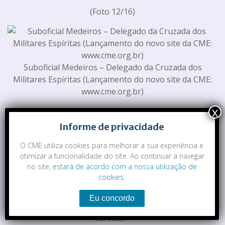
(Foto 12/16)
Suboficial Medeiros – Delegado da Cruzada dos
Militares Espíritas (Lançamento do novo site da CME:
www.cme.org.br)
(Foto 13/16)
Informe de privacidade
Estandes de venda de livros com temática Espírita
O CME utiliza cookies para melhorar a sua experiência e
otimizar a funcionalidade do site. Ao continuar a navegar
(Foto 14/16)
no site,
estará de acordo com a nossa utilização de
cookies
.
Ator João Signorelli – Peça teatral “Gandhi, um líder
servidor”