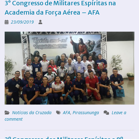
3° Congresso de Militares Espíritas na
Academia da Força Aérea – AFA
23/09/2019
Notícias da Cruzada
AFA
,
Pirassununga
Leave a
comment