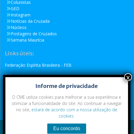
Colunistas
GED
Instagram
Notícias da Cruzada
Núcleos
Postagens de Cruzados
Semana Maurícia
Links úteis:
Federação Espírita Brasileira - FEB
Reformador
Informe de privacidade
Conselho Espírita Internacional - CEI
O CME utiliza cookies para melhorar a sua experiência e
otimizar a funcionalidade do site. Ao continuar a navegar
no site,
estará de acordo com a nossa utilização de
cookies
.
Conteúdo exclusivo da CME. Todos os direitos reservados.