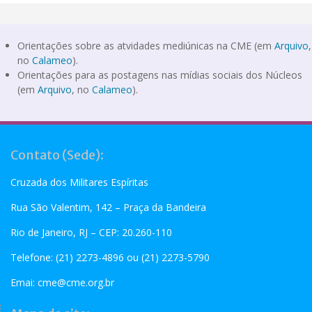
Orientações sobre as atvidades mediúnicas na CME (em
Arquivo
,
no
Calameo
).
Orientações para as postagens nas mídias sociais dos Núcleos
(em
Arquivo
, no
Calameo
).
Contato (Sede):
Cruzada dos Militares Espíritas
Rua São Valentim, 142 – Praça da Bandeira
Rio de Janeiro, RJ – CEP: 20.260-110
Telefone: (21) 2273-4896 ou (21) 2273-5790
Emai:
cme@cme.org.br