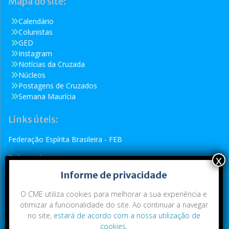
Mapa do site:
Calendário
Colunistas
GED
Instagram
Notícias da Cruzada
Núcleos
Postagens de Cruzados
Semana Maurícia
Links úteis:
Federação Espírita Brasileira - FEB
Reformador
Informe de privacidade
Conselho Espírita Internacional - CEI
O CME utiliza cookies para melhorar a sua experiência e
otimizar a funcionalidade do site. Ao continuar a navegar
no site,
estará de acordo com a nossa utilização de
cookies
.