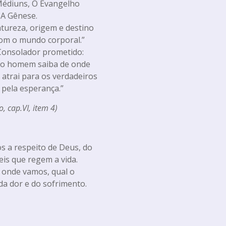
s Médiuns, O Evangelho
 A Gênese.
atureza, origem e destino
com o mundo corporal.”
 Consolador prometido:
 o homem saiba de onde
 atrai para os verdadeiros
e pela esperança.”
mo,
cap.VI, item 4)
s a respeito de Deus, do
eis que regem a vida.
a onde vamos, qual o
 da dor e do sofrimento.