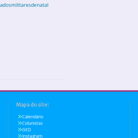
adosmilitaresdenatal
Mapa do site:
Calendário
Colunistas
GED
Instagram