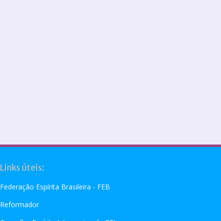
Links úteis:
Federação Espírita Brasileira - FEB
Reformador