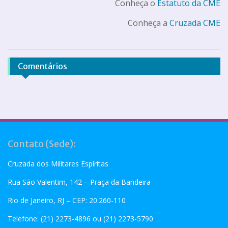
Conheça o
Estatuto da CME
Conheça a
Cruzada CME
Comentários
Contato (Sede):
Cruzada dos Militares Espíritas
Rua São Valentim, 142 – Praça da Bandeira
Rio de Janeiro, RJ – CEP: 20.260-110
Telefone: (21) 2273-4896 ou (21) 2273-5790