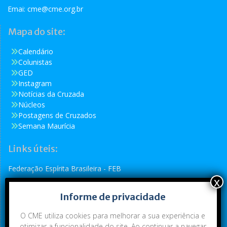
Emai:
cme@cme.org.br
Mapa do site:
Calendário
Colunistas
GED
Instagram
Notícias da Cruzada
Núcleos
Postagens de Cruzados
Semana Maurícia
Links úteis:
Federação Espírita Brasileira - FEB
Reformador
Informe de privacidade
Conselho Espírita Internacional - CEI
O CME utiliza cookies para melhorar a sua experiência e
otimizar a funcionalidade do site. Ao continuar a navegar