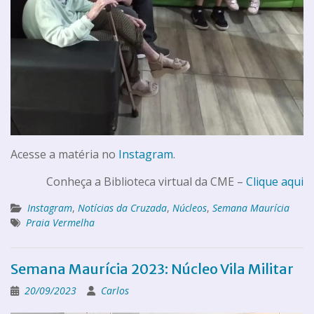
Acesse a matéria no
Instagram
.
Conheça a Biblioteca virtual da CME –
Clique aqui
Instagram
,
Notícias da Cruzada
,
Núcleos
,
Semana Maurícia
Praia Vermelha
Semana Maurícia 2023: Núcleo Vila Militar
20/09/2023
Carlos