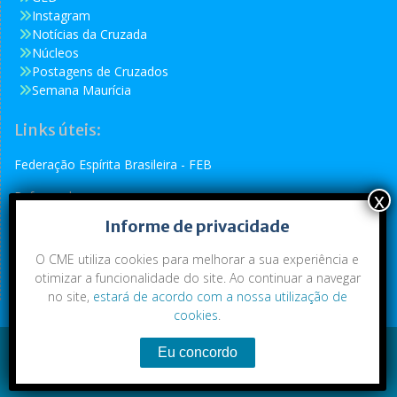
Instagram
Notícias da Cruzada
Núcleos
Postagens de Cruzados
Semana Maurícia
Links úteis:
Federação Espírita Brasileira - FEB
Reformador
Informe de privacidade
Conselho Espírita Internacional - CEI
O CME utiliza cookies para melhorar a sua experiência e
otimizar a funcionalidade do site. Ao continuar a navegar
no site,
estará de acordo com a nossa utilização de
cookies
.
Conteúdo exclusivo da CME. Todos os direitos reservados.
Copyright © 2021
|
CME