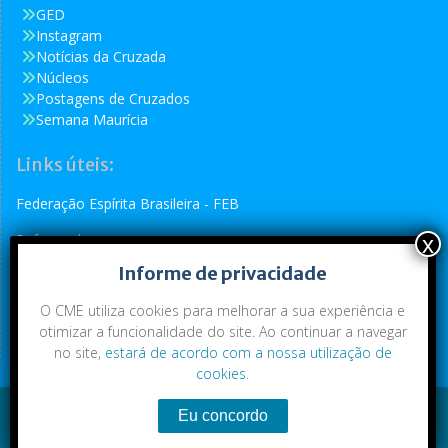
GED
Instagram
Notícias da Cruzada
Núcleos
Postagens de Cruzados
Semana Maurícia
Links úteis:
Federação Espírita Brasileira - FEB
Reformador
Informe de privacidade
Conselho Espírita Internacional - CEI
O CME utiliza cookies para melhorar a sua experiência e
otimizar a funcionalidade do site. Ao continuar a navegar
no site,
estará de acordo com a nossa utilização de
cookies
.
Conteúdo exclusivo da CME. Todos os direitos reservados.
Copyright © 2021
|
CME