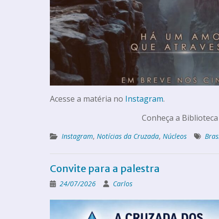
Acesse a matéria no
Instagram
.
Conheça a Biblioteca
Instagram
,
Notícias da Cruzada
,
Núcleos
Bras
Convite para a palestra
24/07/2026
Carlos