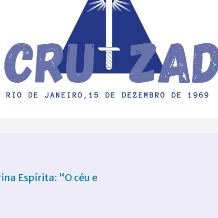
ina Espírita: “O céu e