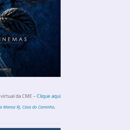
 virtual da CME –
Clique aqui
a Mansa RJ
,
Casa do Caminho
,