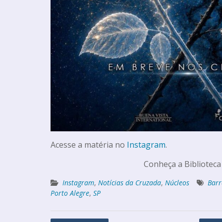
Acesse a matéria no
Instagram
.
Conheça a Biblioteca
Instagram
,
Notícias da Cruzada
,
Núcleos
Barr
Porto Alegre
,
SP