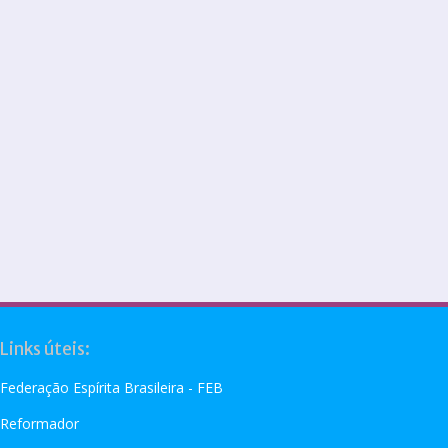
Links úteis:
Federação Espírita Brasileira - FEB
Reformador