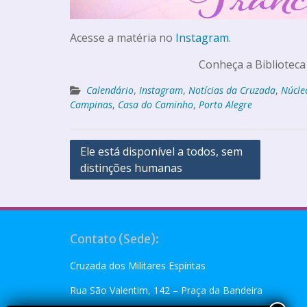
Acesse a matéria no
Instagram
.
Conheça a Biblioteca
Calendário
,
Instagram
,
Notícias da Cruzada
,
Núcle
Campinas
,
Casa do Caminho
,
Porto Alegre
Ele está disponível a todos, sem
distinções humanas
Contato (Sede):
Cruzada dos Militares Espíritas
Rua São Valentim, 142 – Praça da Bandeira