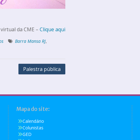
 virtual da CME –
Clique aqui
os
Barra Mansa RJ
,
Palestra pública
Mapa do site:
Calendário
Colunistas
GED