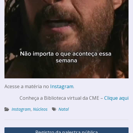
Acesse a matéria no
Instagram
.
Conheça a Biblioteca virtual da CME –
Clique aqui
Instagram
,
Núcleos
Natal
Registro da palestra pública