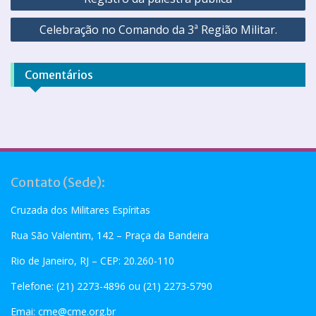
Celebração no Comando da 3ª Região Militar.
Comentários
Contato (Sede):
Cruzada dos Militares Espíritas
Rua São Valentim, 142 – Praça da Bandeira
Rio de Janeiro, RJ – CEP: 20.260-110
Telefone: (21) 2273-4896 ou (21) 2273-5790
Emai:
cme@cme.org.br