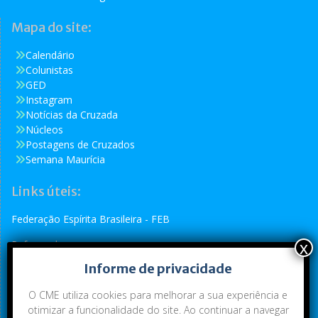
Mapa do site:
Calendário
Colunistas
GED
Instagram
Notícias da Cruzada
Núcleos
Postagens de Cruzados
Semana Maurícia
Links úteis:
Federação Espírita Brasileira - FEB
Reformador
Informe de privacidade
Conselho Espírita Internacional - CEI
O CME utiliza cookies para melhorar a sua experiência e
otimizar a funcionalidade do site. Ao continuar a navegar