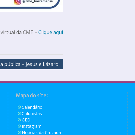
 virtual da CME –
Clique aqui
ra pública – Jesus e Lázaro
Mapa do site:
Calendário
Colunistas
GED
Instagram
Notícias da Cruzada