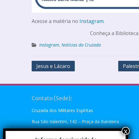
Acesse a matéria no
Instagram
.
Conheça a Biblioteca
Instagram
,
Notícias da Cruzada
Jesus e Lázaro
Palest
Contato (Sede):
Cruzada dos Militares Espíritas
Rua São Valentim, 142 – Praça da Bandeira
Rio de Janeiro, RJ – CEP: 20.260-110