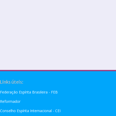
Links úteis:
Federação Espírita Brasileira - FEB
Reformador
Conselho Espírita Internacional - CEI