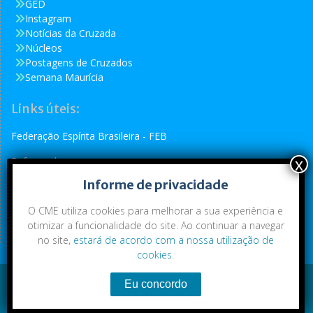
GED
Instagram
Notícias da Cruzada
Núcleos
Postagens de Cruzados
Semana Maurícia
Links úteis:
Federação Espírita Brasileira - FEB
Reformador
Informe de privacidade
Conselho Espírita Internacional - CEI
O CME utiliza cookies para melhorar a sua experiência e
otimizar a funcionalidade do site. Ao continuar a navegar
no site,
estará de acordo com a nossa utilização de
cookies
.
Conteúdo exclusivo da CME. Todos os direitos reservados.
Copyright © 2021
|
CME