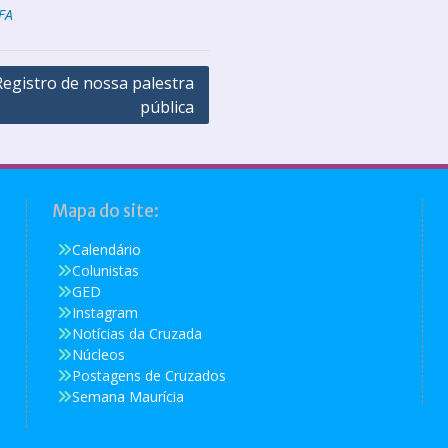
IFA
Registro de nossa palestra
pública
Mapa do site:
Calendário
Colunistas
GED
Instagram
Notícias da Cruzada
Núcleos
Postagens de Cruzados
Semana Maurícia