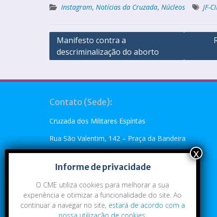
Instagram
,
Notícias da Cruzada
,
Núcleos
JF-C
Manifesto contra a
descriminalização do aborto
Contato (Sede):
Cruzada dos Militares Espíritas
Rua São Valentim, 142 – Praça da Bandeira
Rio de Janeiro, RJ – CEP: 20.260-110
Informe de privacidade
Telefone: (21) 2273-4896 ou (21) 2273-5790
O CME utiliza cookies para melhorar a sua
Emai:
cme@cme.org.br
experiência e otimizar a funcionalidade do site. Ao
continuar a navegar no site,
estará de acordo com a
nossa utilização de cookies
.