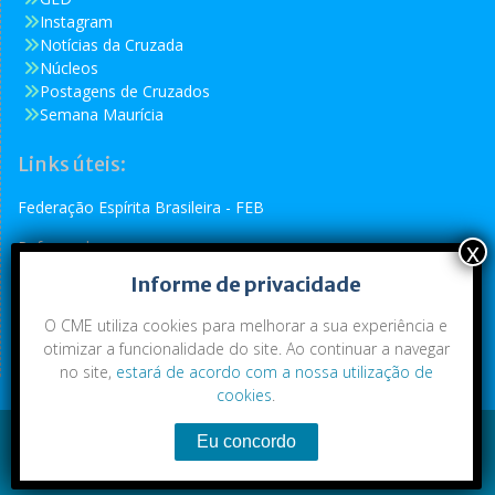
Instagram
Notícias da Cruzada
Núcleos
Postagens de Cruzados
Semana Maurícia
Links úteis:
Federação Espírita Brasileira - FEB
Reformador
Informe de privacidade
Conselho Espírita Internacional - CEI
O CME utiliza cookies para melhorar a sua experiência e
otimizar a funcionalidade do site. Ao continuar a navegar
no site,
estará de acordo com a nossa utilização de
cookies
.
Conteúdo exclusivo da CME. Todos os direitos reservados.
Copyright © 2021
|
CME