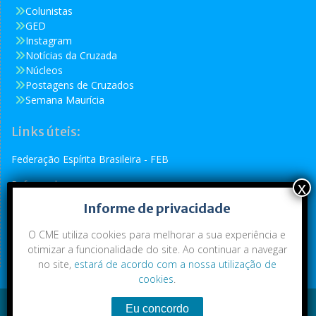
Colunistas
GED
Instagram
Notícias da Cruzada
Núcleos
Postagens de Cruzados
Semana Maurícia
Links úteis:
Federação Espírita Brasileira - FEB
Reformador
Informe de privacidade
Conselho Espírita Internacional - CEI
O CME utiliza cookies para melhorar a sua experiência e
otimizar a funcionalidade do site. Ao continuar a navegar
no site,
estará de acordo com a nossa utilização de
cookies
.
Conteúdo exclusivo da CME. Todos os direitos reservados.