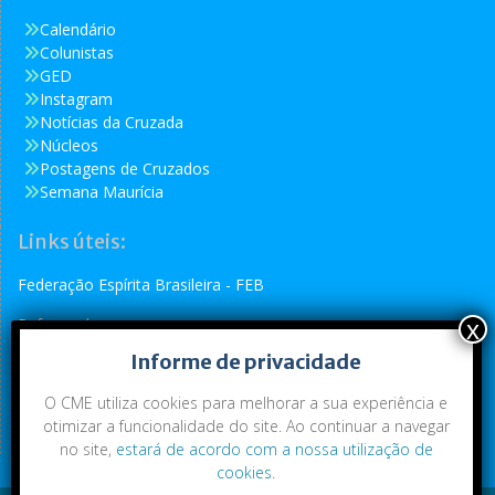
Calendário
Colunistas
GED
Instagram
Notícias da Cruzada
Núcleos
Postagens de Cruzados
Semana Maurícia
Links úteis:
Federação Espírita Brasileira - FEB
Reformador
Informe de privacidade
Conselho Espírita Internacional - CEI
O CME utiliza cookies para melhorar a sua experiência e
otimizar a funcionalidade do site. Ao continuar a navegar
no site,
estará de acordo com a nossa utilização de
cookies
.