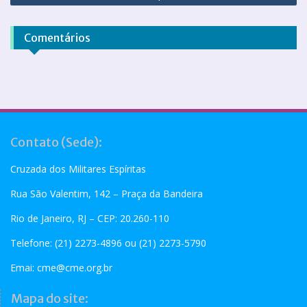
Comentários
Contato (Sede):
Cruzada dos Militares Espíritas
Rua São Valentim, 142 – Praça da Bandeira
Rio de Janeiro, RJ – CEP: 20.260-110
Telefone: (21) 2273-4896 ou (21) 2273-5790
Emai:
cme@cme.org.br
Mapa do site: