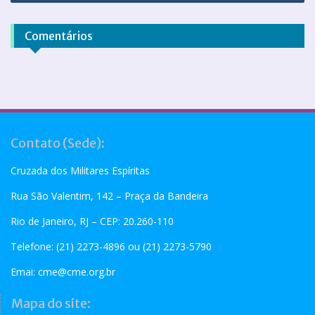
Comentários
Contato (Sede):
Cruzada dos Militares Espíritas
Rua São Valentim, 142 – Praça da Bandeira
Rio de Janeiro, RJ – CEP: 20.260-110
Telefone: (21) 2273-4896 ou (21) 2273-5790
Emai:
cme@cme.org.br
Mapa do site: