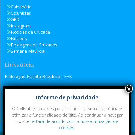
Calendário
Colunistas
GED
Instagram
Notícias da Cruzada
Núcleos
Postagens de Cruzados
Semana Maurícia
Links úteis:
Federação Espírita Brasileira - FEB
Reformador
Informe de privacidade
Conselho Espírita Internacional - CEI
O CME utiliza cookies para melhorar a sua experiência e
otimizar a funcionalidade do site. Ao continuar a navegar
no site,
estará de acordo com a nossa utilização de
cookies
.