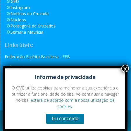
GED
Instagram
Notícias da Cruzada
Núcleos
Postagens de Cruzados
Semana Maurícia
Links úteis:
Federação Espírita Brasileira - FEB
Reformador
Informe de privacidade
Conselho Espírita Internacional - CEI
O CME utiliza cookies para melhorar a sua experiência e
otimizar a funcionalidade do site. Ao continuar a navegar
no site,
estará de acordo com a nossa utilização de
cookies
.
Conteúdo exclusivo da CME. Todos os direitos reservados.
Copyright © 2021
|
CME