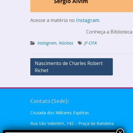
Acesse a matéria no
Instagram
.
Conheça a Biblioteca
Instagram
,
Núcleos
JF-CIFA
Nascimento de Charles Robert
Richet
Contato (Sede):
Cruzada dos Militares Espíritas
Rua São Valentim, 142 – Praça da Bandeira