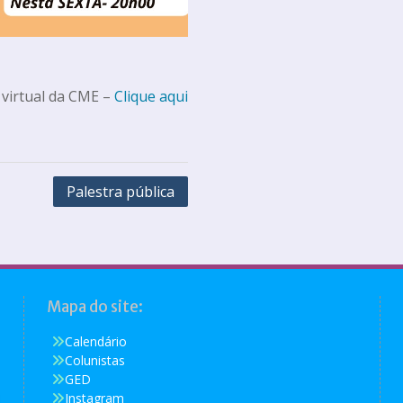
 virtual da CME –
Clique aqui
Palestra pública
Mapa do site:
Calendário
Colunistas
GED
Instagram