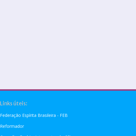
Links úteis:
Federação Espírita Brasileira - FEB
Reformador