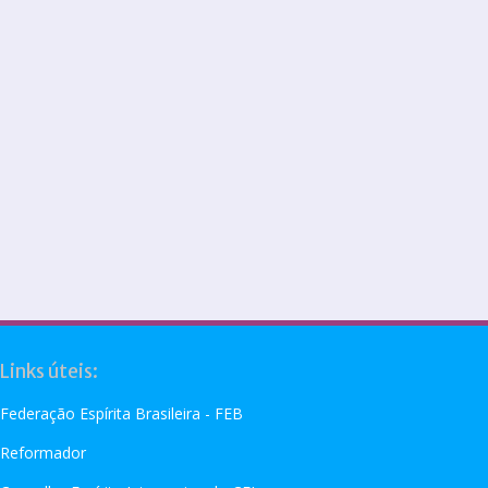
Links úteis:
Federação Espírita Brasileira - FEB
Reformador