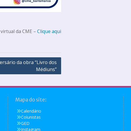
 virtual da CME –
Clique aqui
ersário da obra “Livro dos
Médiuns”
Mapa do site:
Calendário
Colunistas
GED
Instagram