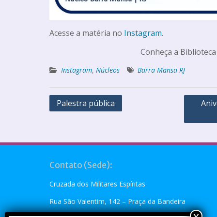
Acesse a matéria no
Instagram
.
Conheça a Biblioteca
Instagram
,
Núcleos
Barra Mansa RJ
Palestra pública
Aniv
Contato (Sede):
Cruzada dos Militares Espíritas
Rua São Valentim, 142 – Praça da Bandeira