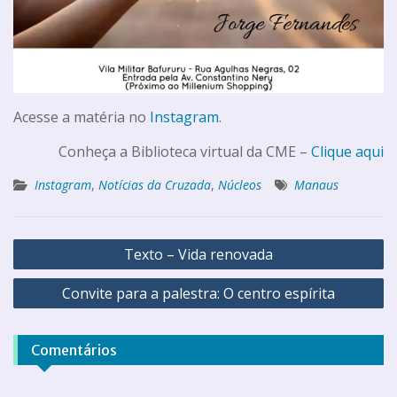
Acesse a matéria no
Instagram
.
Conheça a Biblioteca virtual da CME –
Clique aqui
Instagram
,
Notícias da Cruzada
,
Núcleos
Manaus
Texto – Vida renovada
Convite para a palestra: O centro espírita
Comentários