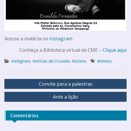
Acesse a matéria no
Instagram
.
Conheça a Biblioteca virtual da CME –
Clique aqui
Instagram
,
Notícias da Cruzada
,
Núcleos
Manaus
Convite para a palestras
Ante a lição
Comentários