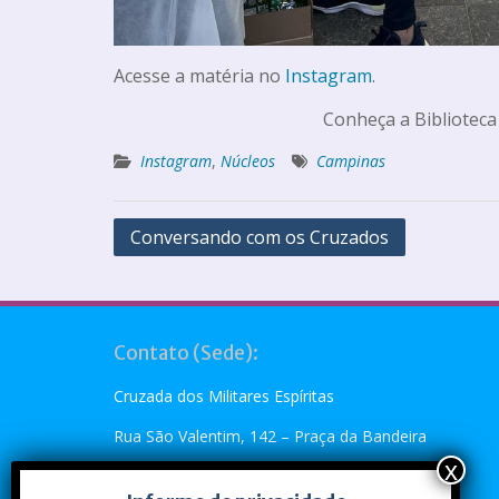
Acesse a matéria no
Instagram
.
Conheça a Biblioteca
Instagram
,
Núcleos
Campinas
Conversando com os Cruzados
Contato (Sede):
Cruzada dos Militares Espíritas
Rua São Valentim, 142 – Praça da Bandeira
Rio de Janeiro, RJ – CEP: 20.260-110