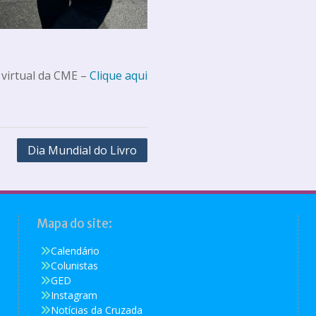
 virtual da CME –
Clique aqui
Dia Mundial do Livro
Mapa do site:
Calendário
Colunistas
GED
Instagram
Notícias da Cruzada