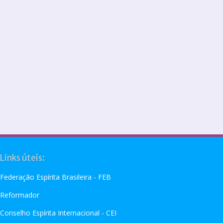
Links úteis:
Federação Espírita Brasileira - FEB
Reformador
Conselho Espírita Internacional - CEI