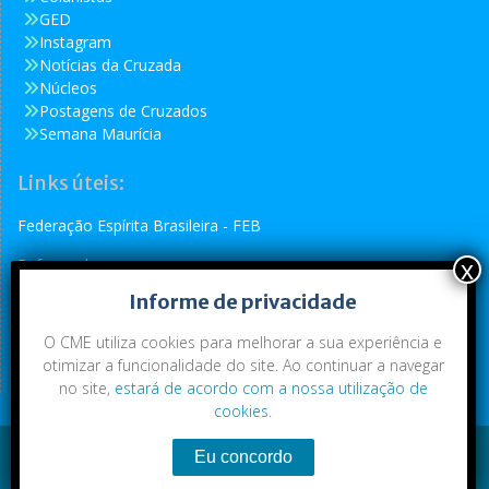
GED
Instagram
Notícias da Cruzada
Núcleos
Postagens de Cruzados
Semana Maurícia
Links úteis:
Federação Espírita Brasileira - FEB
Reformador
Informe de privacidade
Conselho Espírita Internacional - CEI
O CME utiliza cookies para melhorar a sua experiência e
otimizar a funcionalidade do site. Ao continuar a navegar
no site,
estará de acordo com a nossa utilização de
cookies
.
Conteúdo exclusivo da CME. Todos os direitos reservados.
Copyright © 2021
|
CME