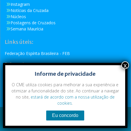
Instagram
Notícias da Cruzada
Núcleos
Postagens de Cruzados
Semana Maurícia
Links úteis:
Federação Espírita Brasileira - FEB
Reformador
Informe de privacidade
Conselho Espírita Internacional - CEI
O CME utiliza cookies para melhorar a sua experiência e
otimizar a funcionalidade do site. Ao continuar a navegar
no site,
estará de acordo com a nossa utilização de
cookies
.
Conteúdo exclusivo da CME. Todos os direitos reservados.
Copyright © 2021
|
CME