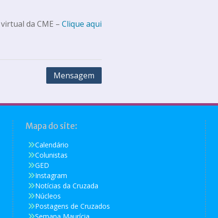
 virtual da CME –
Clique aqui
Mensagem
Mapa do site:
Calendário
Colunistas
GED
Instagram
Notícias da Cruzada
Núcleos
Postagens de Cruzados
Semana Maurícia