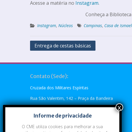
Acesse a matéria no
Instagram
.
Conheça a Biblioteca
Instagram
,
Núcleos
Campinas
,
Casa de Ismael
Entrega de cestas básicas
Contato (Sede):
Cruzada dos Militares Espíritas
Rua São Valentim, 142 – Praça da Bandeira
Rio de Janeiro, RJ – CEP: 20.260-110
Informe de privacidade
Telefone: (21) 2273-4896 ou (21) 2273-5790
O CME utiliza cookies para melhorar a sua
Emai:
cme@cme.org.br