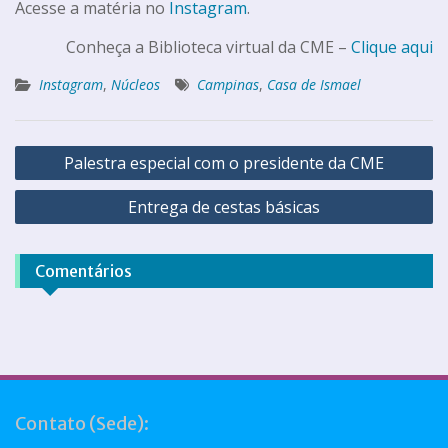
Acesse a matéria no
Instagram
.
Conheça a Biblioteca virtual da CME –
Clique aqui
Instagram
,
Núcleos
Campinas
,
Casa de Ismael
Palestra especial com o presidente da CME
Entrega de cestas básicas
Comentários
Contato (Sede):