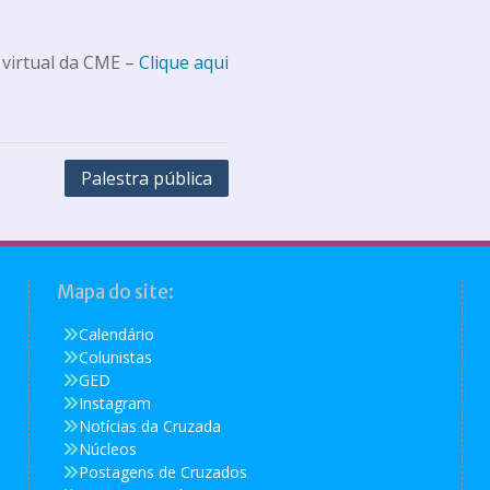
 virtual da CME –
Clique aqui
Palestra pública
Mapa do site:
Calendário
Colunistas
GED
Instagram
Notícias da Cruzada
Núcleos
Postagens de Cruzados