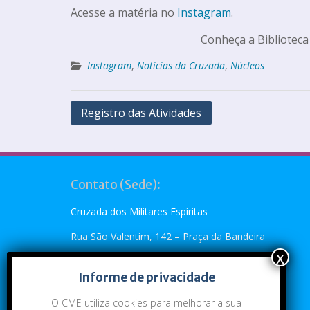
Acesse a matéria no
Instagram
.
Conheça a Biblioteca
Instagram
,
Notícias da Cruzada
,
Núcleos
Registro das Atividades
Contato (Sede):
Cruzada dos Militares Espíritas
Rua São Valentim, 142 – Praça da Bandeira
Rio de Janeiro, RJ – CEP: 20.260-110
Informe de privacidade
Telefone: (21) 2273-4896 ou (21) 2273-5790
O CME utiliza cookies para melhorar a sua