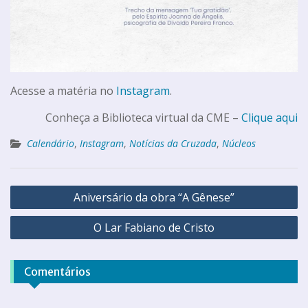
Acesse a matéria no
Instagram
.
Conheça a Biblioteca virtual da CME –
Clique aqui
Calendário
,
Instagram
,
Notícias da Cruzada
,
Núcleos
Aniversário da obra “A Gênese”
O Lar Fabiano de Cristo
Comentários