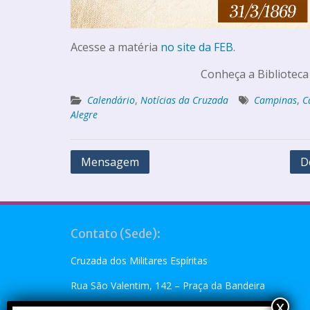
Acesse a matéria
no site da FEB
.
Conheça a Biblioteca
Calendário
,
Notícias da Cruzada
Campinas
,
C
Alegre
Mensagem
D
Contato (Sede):
Cruzada dos Militares Espíritas
Rua São Valentim, 142 – Praça da Bandeira