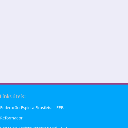
Links úteis:
Federação Espírita Brasileira - FEB
Reformador