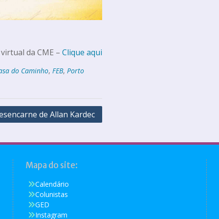
 virtual da CME –
Clique aqui
asa do Caminho
,
FEB
,
Porto
esencarne de Allan Kardec
Mapa do site:
Calendário
Colunistas
GED
Instagram