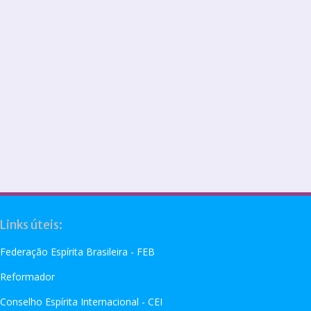
Links úteis:
Federação Espírita Brasileira - FEB
Reformador
Conselho Espírita Internacional - CEI