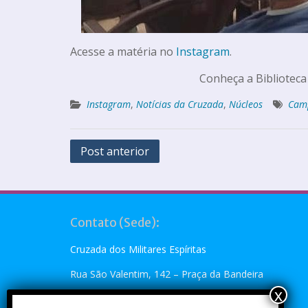
Acesse a matéria no
Instagram
.
Conheça a Biblioteca
Instagram
,
Notícias da Cruzada
,
Núcleos
Cam
Post anterior
Contato (Sede):
Cruzada dos Militares Espíritas
Rua São Valentim, 142 – Praça da Bandeira
Rio de Janeiro, RJ – CEP: 20.260-110