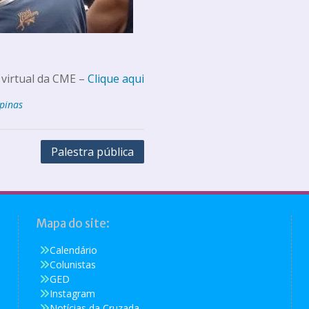
 virtual da CME –
Clique aqui
pinas
Palestra pública
Mapa do site:
Calendário
Colunistas
GED
Instagram
Notícias da Cruzada