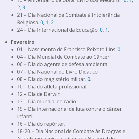
2
,
3
.
21 – Dia Nacional de Combate à Intolerância
Religiosa.
0
,
1
,
2
.
24 – Dia Internacional da Educação.
0
,
1
.
Fevereiro
01 – Nascimento de Francisco Peixoto Lins.
0
.
04 – Dia Mundial de Combate ao Câncer.
06 – Dia do agente de defesa ambiental.
07 – Dia Nacional do Livro Didático.
08 – Dia do magistério militar.
0
.
10 – Dia do atleta profissional.
12 – Dia de Darwin.
13 – Dia mundial do rádio.
15 – Dia internacional de luta contra o câncer
infantil
16 – Dia do repórter.
18-20 – Dia Nacional de Combate às Drogras e
Alcoolismo e início da Semana Nacional de