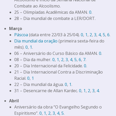
Combate ao Alcoolismo.
25 – Olimpíadas Acadêmicas da AMAN.
0
.
28 – Dia mundial de combate a LER/DORT.
Março
Páscoa
(data entre 22/03 à 25/04).
0
,
1
,
2
,
3
,
4
,
5
,
6
.
Dia mundial da oração
(primeira sexta-feira do
mês).
0
,
1
.
06 – Aniversário do Curso Básico da AMAN.
0
.
08 – Dia da mulher.
0
,
1
,
2
,
3
,
4
,
5
,
6
,
7
.
20 – Dia Internacional da Felicidade.
0
.
21 – Dia Internacional Contra a Discriminação
Racial.
0
,
1
22 – Dia mundial da água.
0
,
1
.
31 – Desencarne de Allan Kardec.
0
,
1
,
2
,
3
,
4
.
Abril
Aniversário da obra “O Evangelho Segundo o
Espiritismo”.
0
,
1
,
2
,
3
,
4
,
5
.