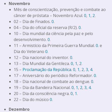
Novembro
Mês de conscientização, prevenção e combate ao
câncer de próstata – Novembro Azul.
0
,
1
,
2
.
02 – Dia de Finados.
0
.
04 – Dia do oficial da reserva (R/2).
0
.
10 – Dia mundial da ciência pela paz e pelo
desenvolvimento.
0
.
11 – Armistício da Primeira Guerra Mundial.
0
. e
Dia do Veterano
0
.
12 – Dia nacional do inventor.
0
.
13 – Dia Mundial da Gentileza.
0
,
1
,
2
.
15 –
Proclamação da República
.
0
,
1
,
2
,
3
,
4
.
17 – Aniversário do periódico Reformador.
0
.
18 – Dia nacional de combate ao dengue.
0
.
19 – Dia da Bandeira Nacional.
0
,
1
,
2
,
3
,
4
.
20 – Dia da consciência negra.
0
,
1
.
22 – Dia do músico
0
.
Dezembro