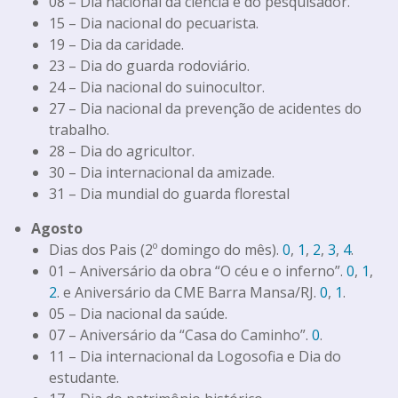
08 – Dia nacional da ciência e do pesquisador.
15 – Dia nacional do pecuarista.
19 – Dia da caridade.
23 – Dia do guarda rodoviário.
24 – Dia nacional do suinocultor.
27 – Dia nacional da prevenção de acidentes do
trabalho.
28 – Dia do agricultor.
30 – Dia internacional da amizade.
31 – Dia mundial do guarda florestal
Agosto
Dias dos Pais (2º domingo do mês).
0
,
1
,
2
,
3
,
4
.
01 – Aniversário da obra “O céu e o inferno”.
0
,
1
,
2
. e Aniversário da CME Barra Mansa/RJ.
0
,
1
.
05 – Dia nacional da saúde.
07 – Aniversário da “Casa do Caminho”.
0
.
11 – Dia internacional da Logosofia e Dia do
estudante.