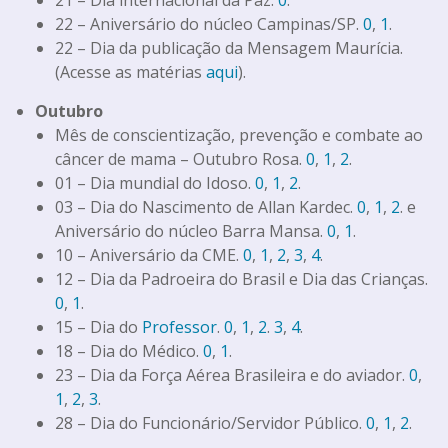
22 – Aniversário do núcleo Campinas/SP.
0
,
1
.
22 – Dia da publicação da Mensagem Maurícia.
(Acesse as matérias
aqui
).
Outubro
Mês de conscientização, prevenção e combate ao
câncer de mama – Outubro Rosa.
0
,
1
,
2
.
01 – Dia mundial do Idoso.
0
,
1
,
2
.
03 – Dia do Nascimento de Allan Kardec.
0
,
1
,
2
. e
Aniversário do núcleo Barra Mansa.
0
,
1
.
10 – Aniversário da CME.
0
,
1
,
2
,
3
,
4
.
12 – Dia da Padroeira do Brasil e Dia das Crianças.
0
,
1
.
15 – Dia do
Professor
.
0
,
1
,
2
.
3
,
4
.
18 – Dia do Médico.
0
,
1
.
23 – Dia da Força Aérea Brasileira e do aviador.
0
,
1
,
2
,
3
.
28 – Dia do Funcionário/Servidor Público.
0
,
1
,
2
.