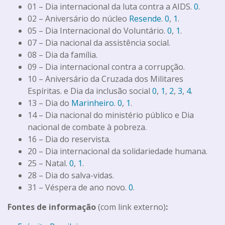
01 – Dia internacional da luta contra a AIDS.
0
.
02 – Aniversário do núcleo
Resende
.
0
,
1
.
05 – Dia Internacional do Voluntário.
0
,
1
.
07 – Dia nacional da assistência social.
08 – Dia da família.
09 – Dia internacional contra a corrupção.
10 – Aniversário da Cruzada dos Militares
Espíritas. e Dia da inclusão social
0
,
1
,
2
,
3
,
4
.
13 – Dia do
Marinheiro
.
0
,
1
.
14 – Dia nacional do ministério público e Dia
nacional de combate à pobreza.
16 – Dia do reservista.
20 – Dia internacional da solidariedade humana.
25 – Natal.
0
,
1
.
28 – Dia do salva-vidas.
31 – Véspera de ano novo.
0
.
Fontes de informação
(com link externo)
: