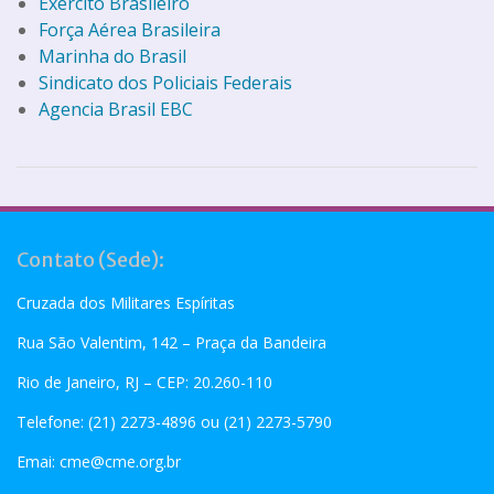
Exército Brasileiro
Força Aérea Brasileira
Marinha
do Brasil
Sindicato dos Policiais Federais
Agencia Brasil EBC
Contato (Sede):
Cruzada dos Militares Espíritas
Rua São Valentim, 142 – Praça da Bandeira
Rio de Janeiro, RJ – CEP: 20.260-110
Telefone: (21) 2273-4896 ou (21) 2273-5790
Emai:
cme@cme.org.br