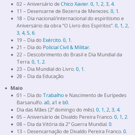
02 – Aniversário de
Chico Xavier
.
0
,
1
,
2
,
3
,
4
.
11 – Desencarne de Bezerra de Menezes.
0
,
1
.
18 – Dia nacional/internacional do espiritismo e
Aniversário da obra “O Livro dos Espíritos”.
0
,
1
,
2
,
3
,
4
,
5
,
6
.
19 – Dia do
Exército
.
0
,
1
.
21 – Dia do
Policial Civil & Militar
.
22 – Descobrimento do Brasil e Dia Mundial da
Terra.
0
,
1
,
2
.
23 – Dia Mundial do Livro.
0
,
1
.
28 – Dia da Educação.
Maio
01 – Dia do
Trabalho
e Nascimento de Eurípedes
Barsanulfo.
a0
, a
1
e
b0
.
Dia das Mães (2º domingo do mês).
0
,
1
,
2
,
3
,
4
.
05 – Aniversário de Divaldo Pereira Franco.
0
,
1
,
2
.
08 – Dia da Vitória da 2ª Guerra Mundial.
0
.
13 – Desencarnação de Divaldo Pereira Franco.
0
.