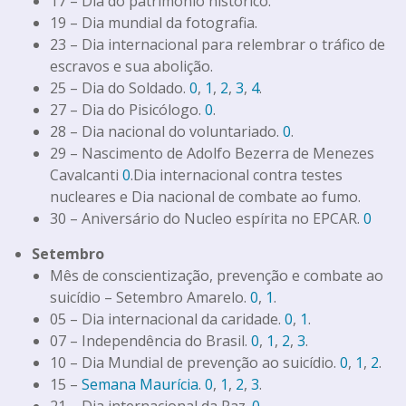
17 – Dia do patrimônio histórico.
19 – Dia mundial da fotografia.
23 – Dia internacional para relembrar o tráfico de
escravos e sua abolição.
25 – Dia do Soldado.
0
,
1
,
2
,
3
,
4
.
27 – Dia do Pisicólogo.
0
.
28 – Dia nacional do voluntariado.
0
.
29 – Nascimento de Adolfo Bezerra de Menezes
Cavalcanti
0
.Dia internacional contra testes
nucleares e Dia nacional de combate ao fumo.
30 – Aniversário do Nucleo espírita no EPCAR.
0
Setembro
Mês de conscientização, prevenção e combate ao
suicídio – Setembro Amarelo.
0
,
1
.
05 – Dia internacional da caridade.
0
,
1
.
07 – Independência do Brasil.
0
,
1
,
2
,
3
.
10 – Dia Mundial de prevenção ao suicídio.
0
,
1
,
2
.
15 –
Semana Maurícia
.
0
,
1
,
2
,
3
.
21 – Dia internacional da Paz.
0
.