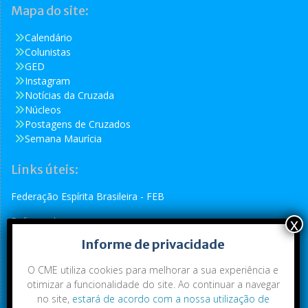
Mapa do site:
Calendário
Colunistas
GED
Instagram
Notícias da Cruzada
Núcleos
Postagens de Cruzados
Semana Maurícia
Links úteis:
Federação Espírita Brasileira - FEB
Reformador
Informe de privacidade
Conselho Espírita Internacional - CEI
O CME utiliza cookies para melhorar a sua experiência e
otimizar a funcionalidade do site. Ao continuar a navegar
no site,
estará de acordo com a nossa utilização de