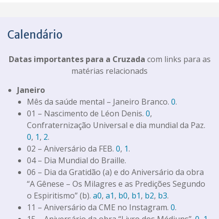
Calendário
Datas importantes para a Cruzada
com links para as
matérias relacionads
Janeiro
Mês da saúde mental – Janeiro Branco.
0
.
01 – Nascimento de Léon Denis.
0
,
Confraternização Universal e dia mundial da Paz.
0
,
1
,
2
.
02 – Aniversário da FEB.
0
,
1
.
04 – Dia Mundial do Braille.
06 – Dia da Gratidão (a) e do Aniversário da obra
“A Gênese – Os Milagres e as Predições Segundo
o Espiritismo” (b).
a0
,
a1
,
b0
,
b1
,
b2
,
b3
.
11 – Aniversário da CME no Instagram.
0
.
15 – Aniversário da obra “Livro dos Médiuns”.
0
,
1
,