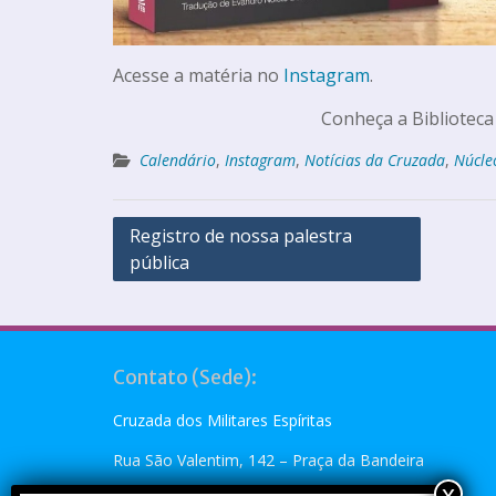
Acesse a matéria no
Instagram
.
Conheça a Biblioteca
Calendário
,
Instagram
,
Notícias da Cruzada
,
Núcle
Registro de nossa palestra
pública
Contato (Sede):
Cruzada dos Militares Espíritas
Rua São Valentim, 142 – Praça da Bandeira