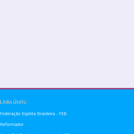
Links úteis:
Federação Espírita Brasileira - FEB
Reformador