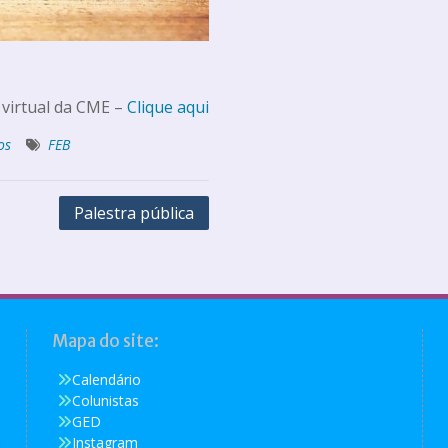
 virtual da CME –
Clique aqui
os
FEB
Palestra pública
Mapa do site:
Calendário
Colunistas
GED
Instagram