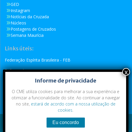
GED
Instagram
Notícias da Cruzada
Núcleos
Postagens de Cruzados
Semana Maurícia
Links úteis:
Federação Espírita Brasileira - FEB
Reformador
Informe de privacidade
Conselho Espírita Internacional - CEI
O CME utiliza cookies para melhorar a sua experiência e
otimizar a funcionalidade do site. Ao continuar a navegar
no site,
estará de acordo com a nossa utilização de
cookies
.
Conteúdo exclusivo da CME. Todos os direitos reservados.
Copyright © 2021
|
CME