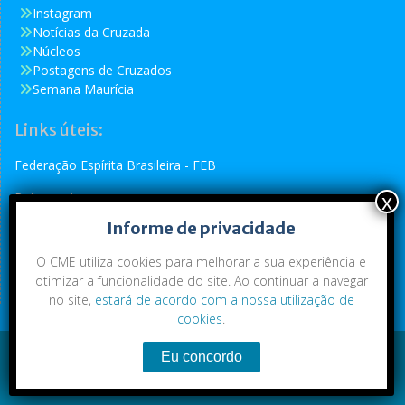
Instagram
Notícias da Cruzada
Núcleos
Postagens de Cruzados
Semana Maurícia
Links úteis:
Federação Espírita Brasileira - FEB
Reformador
Informe de privacidade
Conselho Espírita Internacional - CEI
O CME utiliza cookies para melhorar a sua experiência e
otimizar a funcionalidade do site. Ao continuar a navegar
no site,
estará de acordo com a nossa utilização de
cookies
.
Conteúdo exclusivo da CME. Todos os direitos reservados.
Copyright © 2021
|
CME