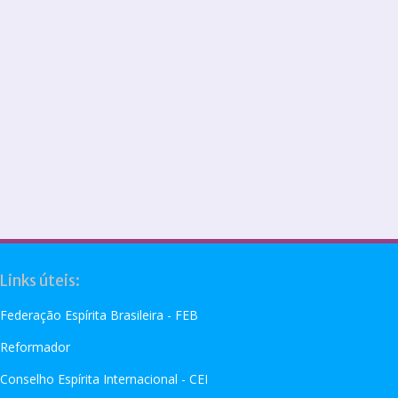
Links úteis:
Federação Espírita Brasileira - FEB
Reformador
Conselho Espírita Internacional - CEI