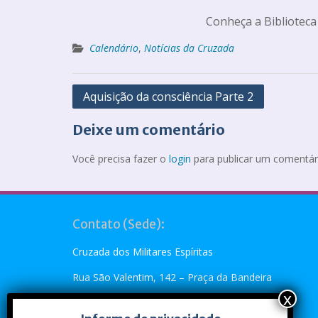
Conheça a Biblioteca
Calendário
,
Notícias da Cruzada
Aquisição da consciência Parte 2
Deixe um comentário
Você precisa fazer o
login
para publicar um comentár
Contato (Sede):
Cruzada dos Militares Espíritas
Rua São Valentim, 142 – Praça da Bandeira
Rio de Janeiro, RJ – CEP: 20.260-110