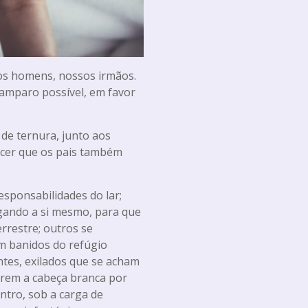
 homens, nossos irmãos.
 amparo possível, em favor
e ternura, junto aos
ecer que os pais também
ponsabilidades do lar;
agando a si mesmo, para que
errestre; outros se
am banidos do refúgio
ntes, exilados que se acham
erem a cabeça branca por
ntro, sob a carga de