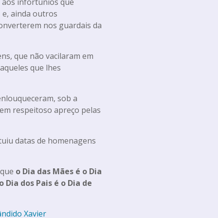
 aos infortúnios que
 e, ainda outros
 converterem nos guardais da
s, que não vacilaram em
aqueles que lhes
enlouqueceram, sob a
cem respeitoso apreço pelas
ituiu datas de homenagens
 que
o Dia das Mães é o Dia
ia dos Pais é o Dia de
ândido Xavier