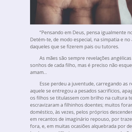
“Pensando em Deus, pensa igualmente nos
Detém-te, de modo especial, na simpatia e no
daqueles que se fizerem pais ou tutores.
As mães são sempre revelações angélicas d
sonhos de cada filho, mas é preciso não esqu
amam…
Esse perdeu a juventude, carregando as res
aquele se entregou a pesados sacrifícios, ap
os filhos se titulassem com brilho na cultura t
escravizaram a filhinhos doentes; muitos for
doméstico, às vezes, pelos próprios descende
em recantos de imaginário repouso, por traz
fora, e, em muitas ocasiões alquebrada por de