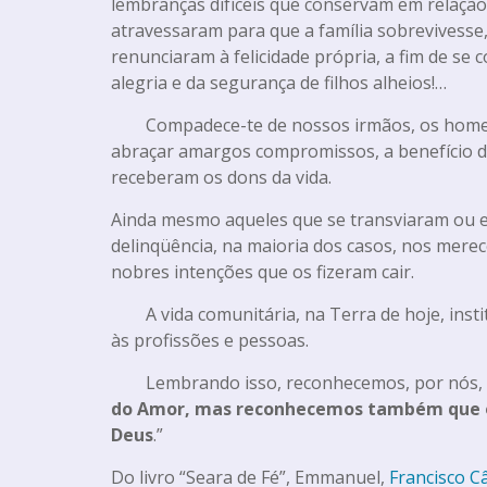
lembranças difíceis que conservam em relação
atravessaram para que a família sobrevivesse,
renunciaram à felicidade própria, a fim de se
alegria e da segurança de filhos alheios!…
Compadece-te de nossos irmãos, os homen
abraçar amargos compromissos, a benefício d
receberam os dons da vida.
Ainda mesmo aqueles que se transviaram ou 
delinqüência, na maioria dos casos, nos mere
nobres intenções que os fizeram cair.
A vida comunitária, na Terra de hoje, inst
às profissões e pessoas.
Lembrando isso, reconhecemos, por nós,
do Amor, mas reconhecemos também que o D
Deus
.”
Do livro “Seara de Fé”, Emmanuel,
Francisco C