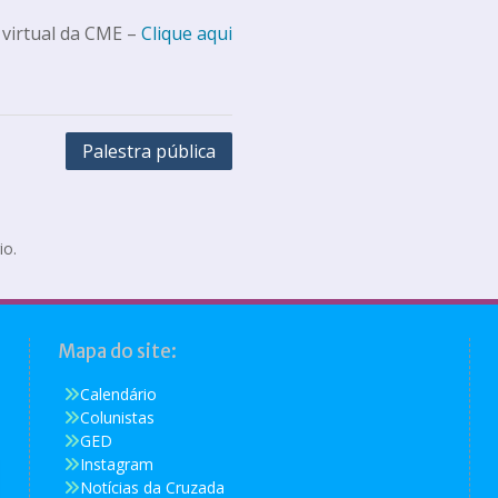
 virtual da CME –
Clique aqui
Palestra pública
io.
Mapa do site:
Calendário
Colunistas
GED
Instagram
Notícias da Cruzada