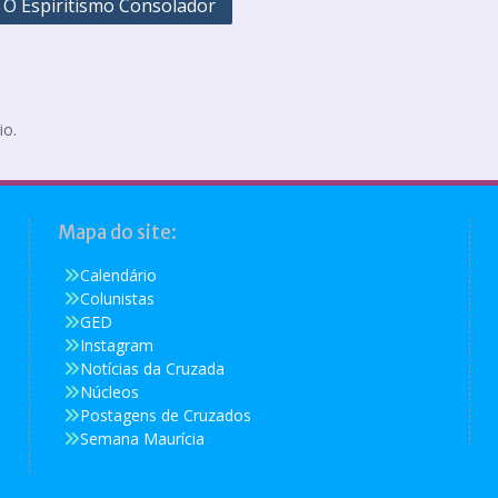
O Espiritismo Consolador
io.
Mapa do site:
Calendário
Colunistas
GED
Instagram
Notícias da Cruzada
Núcleos
Postagens de Cruzados
Semana Maurícia