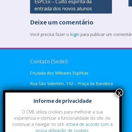
EsPCEx – Culto espírita da
entrada dos novos alunos
Deixe um comentário
Você precisa fazer o
login
para publicar um comentár
Contato (Sede):
Cruzada dos Militares Espíritas
Rua São Valentim, 142 – Praça da Bandeira
Rio de Janeiro, RJ – CEP: 20.260-110
Informe de privacidade
Telefone: (21) 2273-4896 ou (21) 2273-5790
O CME utiliza cookies para melhorar a sua
Emai:
cme@cme.org.br
experiência e otimizar a funcionalidade do site. Ao
continuar a navegar no site,
estará de acordo com a
nossa utilização de cookies
.