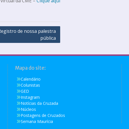
 virtual da CME –
Clique aqui
Registro de nossa palestra
pública
Mapa do site:
Calendário
Colunistas
GED
Instagram
Notícias da Cruzada
Núcleos
Postagens de Cruzados
Semana Maurícia