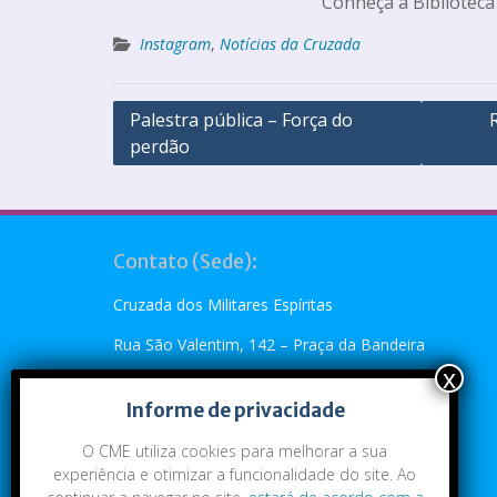
Conheça a Biblioteca
Instagram
,
Notícias da Cruzada
Palestra pública – Força do
perdão
Contato (Sede):
Cruzada dos Militares Espíritas
Rua São Valentim, 142 – Praça da Bandeira
Rio de Janeiro, RJ – CEP: 20.260-110
Informe de privacidade
Telefone: (21) 2273-4896 ou (21) 2273-5790
O CME utiliza cookies para melhorar a sua
Emai:
cme@cme.org.br
experiência e otimizar a funcionalidade do site. Ao