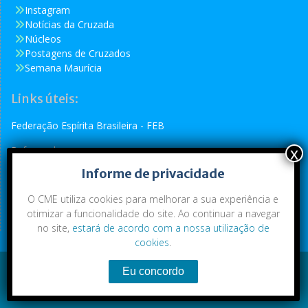
Instagram
Notícias da Cruzada
Núcleos
Postagens de Cruzados
Semana Maurícia
Links úteis:
Federação Espírita Brasileira - FEB
Reformador
Informe de privacidade
Conselho Espírita Internacional - CEI
O CME utiliza cookies para melhorar a sua experiência e
otimizar a funcionalidade do site. Ao continuar a navegar
no site,
estará de acordo com a nossa utilização de
cookies
.
Conteúdo exclusivo da CME. Todos os direitos reservados.
Copyright © 2021
|
CME