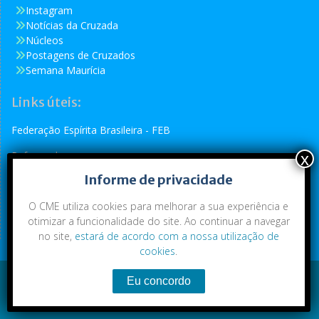
Instagram
Notícias da Cruzada
Núcleos
Postagens de Cruzados
Semana Maurícia
Links úteis:
Federação Espírita Brasileira - FEB
Reformador
Informe de privacidade
Conselho Espírita Internacional - CEI
O CME utiliza cookies para melhorar a sua experiência e
otimizar a funcionalidade do site. Ao continuar a navegar
no site,
estará de acordo com a nossa utilização de
cookies
.
Conteúdo exclusivo da CME. Todos os direitos reservados.
Copyright © 2021
|
CME