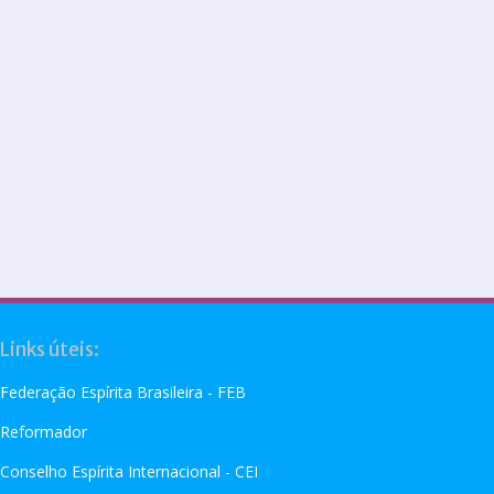
Links úteis:
Federação Espírita Brasileira - FEB
Reformador
Conselho Espírita Internacional - CEI