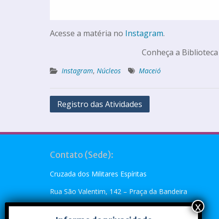
Acesse a matéria no
Instagram
.
Conheça a Biblioteca
Instagram
,
Núcleos
Maceió
Registro das Atividades
Contato (Sede):
Cruzada dos Militares Espíritas
Rua São Valentim, 142 – Praça da Bandeira
Rio de Janeiro, RJ – CEP: 20.260-110