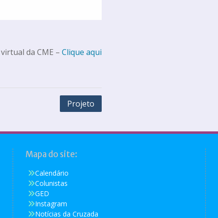
 virtual da CME –
Clique aqui
Projeto
Mapa do site:
Calendário
Colunistas
GED
Instagram
Notícias da Cruzada