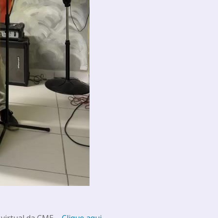
 virtual da CME –
Clique aqui