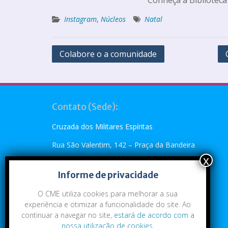
Instagram
,
Núcleos
Natal
Colabore o a comunidade
Contato (Sede):
Cruzada dos Militares Espíritas
Rua São Valentim, 142 – Praça da Bandeira
Rio de Janeiro, RJ – CEP: 20.260-110
Informe de privacidade
Telefone: (21) 2273-4896 ou (21) 2273-5790
O CME utiliza cookies para melhorar a sua
Emai:
cme@cme.org.br
experiência e otimizar a funcionalidade do site. Ao
continuar a navegar no site,
estará de acordo com a
nossa utilização de cookies
.