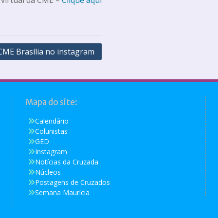
CME Brasília no instagram
Mapa do site:
Calendário
Colunistas
GED
Instagram
Notícias da Cruzada
Núcleos
Postagens de Cruzados
Semana Maurícia