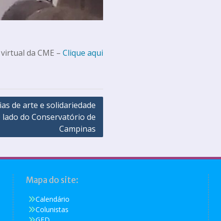
 virtual da CME –
Clique aqui
ias de arte e solidariedade
 lado do Conservatório de
Campinas
Mapa do site:
Calendário
Colunistas
GED