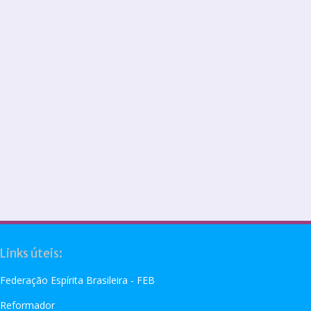
Links úteis:
Federação Espírita Brasileira - FEB
Reformador