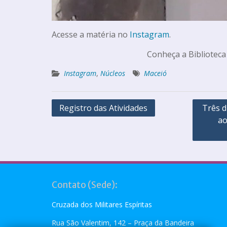
Acesse a matéria no
Instagram
.
Conheça a Biblioteca
Instagram
,
Núcleos
Maceió
Registro das Atividades
Três d
ao
Contato (Sede):
Cruzada dos Militares Espíritas
Rua São Valentim, 142 – Praça da Bandeira