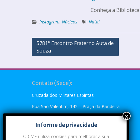
Conheça a Biblioteca
Instagram
,
Núcleos
Natal
5781° Encontro Fraterno Auta de
Souza
Contato (Sede):
Cruzada dos Militares Espíritas
Rua São Valentim, 142 – Praça da Bandeira
Rio de Janeiro, RJ – CEP: 20.260-110
Informe de privacidade
Telefone: (21) 2273-4896 ou (21) 2273-5790
O CME utiliza cookies para melhorar a sua