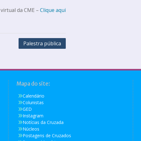
 virtual da CME –
Clique aqui
Palestra pública
Mapa do site:
Calendário
Colunistas
GED
Instagram
Notícias da Cruzada
Núcleos
Postagens de Cruzados