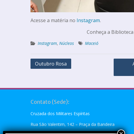
Acesse a matéria no
Instagram
.
Conheça a Biblioteca
Instagram
,
Núcleos
Maceió
Outubro Rosa
Contato (Sede):
Cruzada dos Militares Espíritas
Rua São Valentim, 142 – Praça da Bandeira