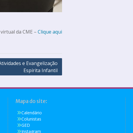
 virtual da CME –
Clique aqui
Atividades e Evangelização
Espírita Infantil
Mapa do site:
Calendário
Colunistas
GED
Instagram