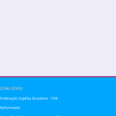
Links úteis:
Federação Espírita Brasileira - FEB
Reformador