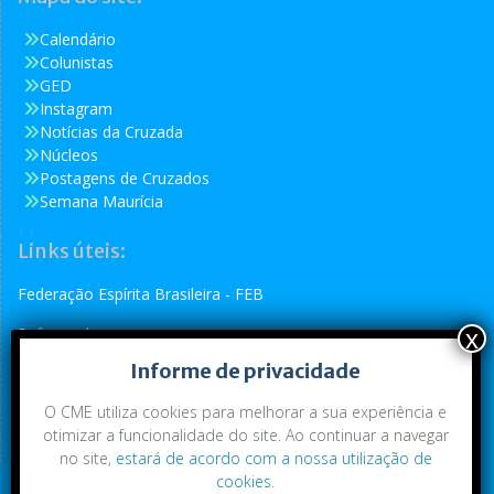
Calendário
Colunistas
GED
Instagram
Notícias da Cruzada
Núcleos
Postagens de Cruzados
Semana Maurícia
Links úteis:
Federação Espírita Brasileira - FEB
Reformador
Informe de privacidade
Conselho Espírita Internacional - CEI
O CME utiliza cookies para melhorar a sua experiência e
otimizar a funcionalidade do site. Ao continuar a navegar
no site,
estará de acordo com a nossa utilização de
cookies
.