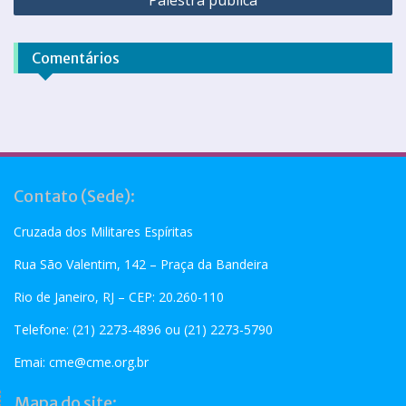
Comentários
Contato (Sede):
Cruzada dos Militares Espíritas
Rua São Valentim, 142 – Praça da Bandeira
Rio de Janeiro, RJ – CEP: 20.260-110
Telefone: (21) 2273-4896 ou (21) 2273-5790
Emai:
cme@cme.org.br
Mapa do site: