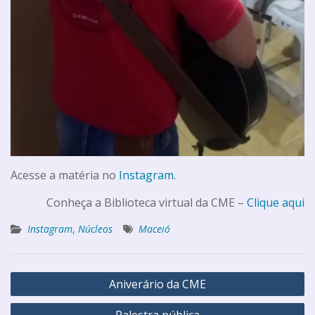
Acesse a matéria no
Instagram
.
Conheça a Biblioteca virtual da CME –
Clique aqui
Instagram
,
Núcleos
Maceió
Aniverário da CME
Palestra pública