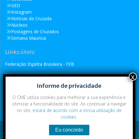
GED
Instagram
Notícias da Cruzada
Núcleos
Postagens de Cruzados
Semana Maurícia
Links úteis:
Federação Espírita Brasileira - FEB
Reformador
Informe de privacidade
Conselho Espírita Internacional - CEI
O CME utiliza cookies para melhorar a sua experiência e
otimizar a funcionalidade do site. Ao continuar a navegar
no site,
estará de acordo com a nossa utilização de
cookies
.
Conteúdo exclusivo da CME. Todos os direitos reservados.
Copyright © 2021
|
CME